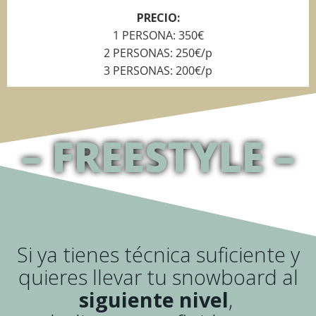
PRECIO:
1 PERSONA: 350€
2 PERSONAS: 250€/p
3 PERSONAS: 200€/p
– FREESTYLE –
Si ya tienes técnica suficiente y
quieres llevar tu snowboard al
siguiente nivel
,