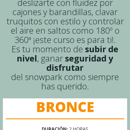
deslizarte con fluidez por
cajones y barandillas, clavar
truquitos con estilo y controlar
el aire en saltos como 180º o
360ª ¡este curso es para ti!.
Es tu momento de
subir de
nivel
, ganar
seguridad y
disfrutar
del snowpark como siempre
has querido.
BRONCE
DURACIÓN:
2 HORAS